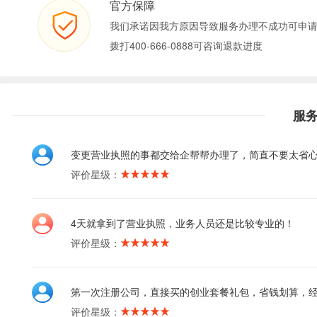
官方保障
我们承诺因我方原因导致服务办理不成功可申
拨打400-666-0888可咨询退款进度
服
变更营业执照的事都交给企帮帮办理了，简直不要太省
评价星级：
4天就拿到了营业执照，业务人员还是比较专业的！
评价星级：
第一次注册公司，直接买的创业套餐礼包，省钱划算，
评价星级：