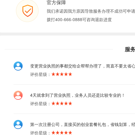
官方保障
我们承诺因我方原因导致服务办理不成功可申
拨打400-666-0888可咨询退款进度
服
变更营业执照的事都交给企帮帮办理了，简直不要太省
评价星级：
4天就拿到了营业执照，业务人员还是比较专业的！
评价星级：
第一次注册公司，直接买的创业套餐礼包，省钱划算，
评价星级：