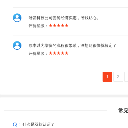
研发科技公司套餐经济实惠，省钱贴心。
评价星级：
原本以为增资的流程很繁琐，没想到很快就搞定了
评价星级：
1
2
常
Q：
什么是双软认证？