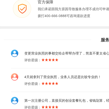
官方保障
我们承诺因我方原因导致服务办理不成功可申
拨打400-666-0888可咨询退款进度
服
变更营业执照的事都交给企帮帮办理了，简直不要太省
评价星级：
4天就拿到了营业执照，业务人员还是比较专业的！
评价星级：
第一次注册公司，直接买的创业套餐礼包，省钱划算，
评价星级：