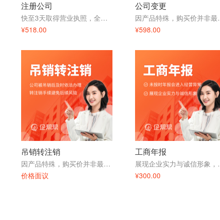
注册公司
公司变更
快至3天取得营业执照，全程无需到场
因产品特殊，购
¥518.00
¥598.00
吊销转注销
工商年报
因产品特殊，购买价并非最终价格，请咨询在线客服
展现企业实力
价格面议
¥300.00