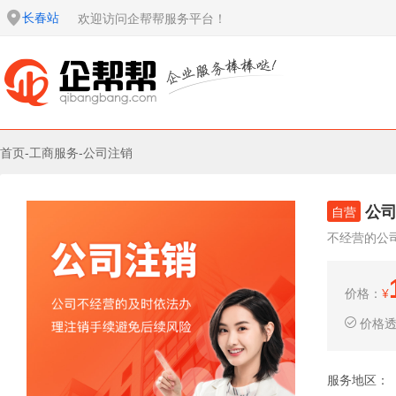
长春站
欢迎访问企帮帮服务平台！
首页
-
工商服务
-
公司注销
公
自营
不经营的公
价格：
¥
价格
服务地区：