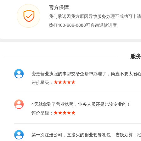
官方保障
我们承诺因我方原因导致服务办理不成功可申
拨打400-666-0888可咨询退款进度
服
变更营业执照的事都交给企帮帮办理了，简直不要太省
评价星级：
4天就拿到了营业执照，业务人员还是比较专业的！
评价星级：
第一次注册公司，直接买的创业套餐礼包，省钱划算，