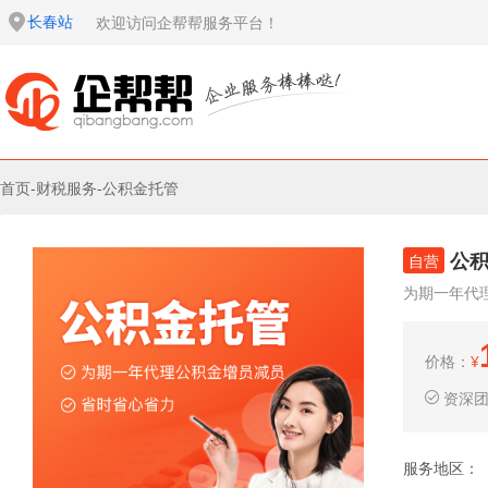
长春站
欢迎访问企帮帮服务平台！
首页
-
财税服务
-
公积金托管
公
自营
为期一年代
价格：
¥
资深
服务地区：