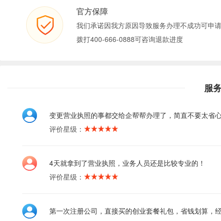
官方保障
我们承诺因我方原因导致服务办理不成功可申
拨打400-666-0888可咨询退款进度
服
变更营业执照的事都交给企帮帮办理了，简直不要太省
评价星级：
4天就拿到了营业执照，业务人员还是比较专业的！
评价星级：
第一次注册公司，直接买的创业套餐礼包，省钱划算，