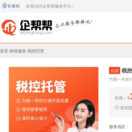
长春站
欢迎访问企帮帮服务平台！
首页
-
财税服务
-
税控托管
税
自营
为期一年的
价格：
¥
资深
服务地区：