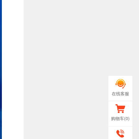
在线客服
购物车(
0
)
400-