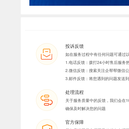
投诉反馈
如在服务过程中有任何问题可通过
1.电话反馈：拨打24小时售后服务热线
2.微信反馈：搜索关注企帮帮微信公
3.邮件反馈：将您遇到的问题发送到tous
处理流程
关于服务质量中的反馈，我们会在1
确保及时解决您的问题
官方保障