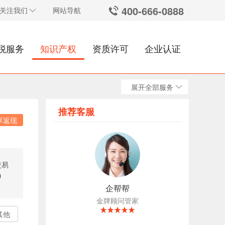
400-666-0888
关注我们
网站导航
税服务
知识产权
资质许可
企业认证
展开全部服务
推荐客服
享返现
交易
9
企帮帮
金牌顾问管家
184****7963刚刚预约了金牌顾问
其他
184****7963刚刚预约了金牌顾问