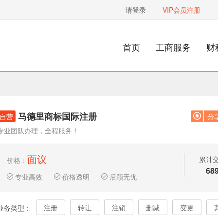
请登录
VIP会员注册
首页
工商服务
财
马德里商标国际注册
自营
分
专业团队办理，全程服务！
面议
累计
价格：
68
专业高效
价格透明
后顾无忧
注册
转让
注销
删减
变更
业务类型：