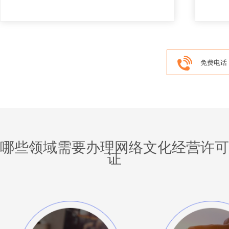
合法准入资质；其中经营性互联网文化活动是
指以营利为目的，通过向上网用户收费或者电
子商务、广告、赞助等方式获取利益，提供互
联网文化产品及其服务的活动。
免
哪些领域需要办理网络文化经营