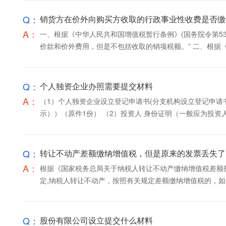
Q：
销货方在价外向购买方收取的行政事业性收费是否缴
A：
一、根据《中华人民共和国增值税暂行条例》(国务院令第5
价款和价外费用，但是不包括收取的销项税额。”
Q：
个人独资企业办照需要提交材料
A：
（1）个人独资企业设立登记申请书(分支机构设立登记申请
示））（原件1份） （2）投资人 身份证明（一般应为投资人的
Q：
转让不动产差额缴纳增值税，但是原来的发票丢失了
A：
根据《国家税务总局关于纳税人转让不动产缴纳增值税差额扣除
定,纳税人转让不动产，按照有关规定差额缴纳增值税的，如因
Q：
股份有限公司设立提交什么材料