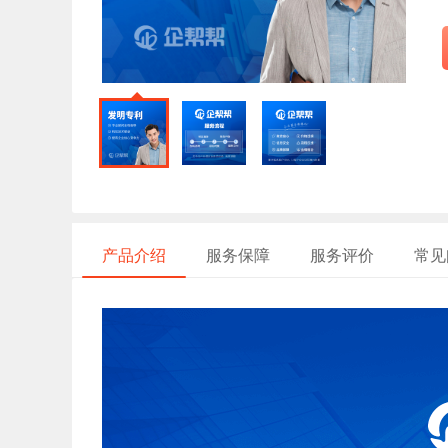
产品介绍
服务保障
服务评价
常见