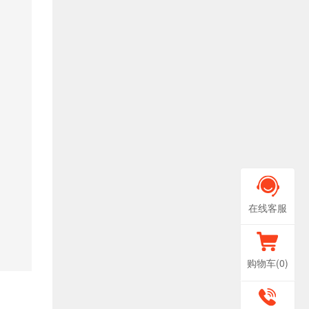
在线客服
购物车(
0
)
400-