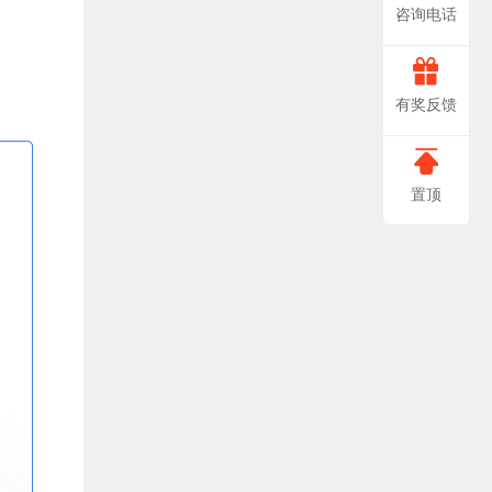
咨询电话
666-
非
有奖反馈
常
0888
感
置顶
谢
您
对
我
们
提