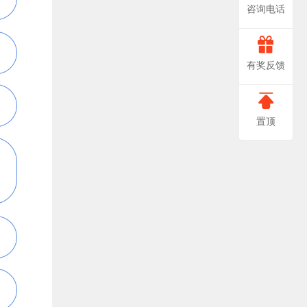
咨询电话
666-
非
有奖反馈
常
0888
感
置顶
谢
您
对
我
们
提