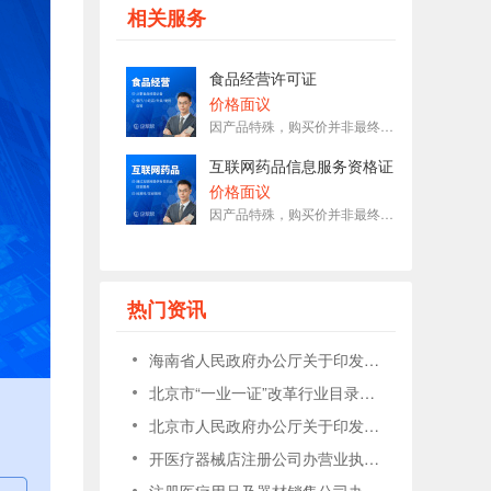
177****1509刚刚预约了金牌顾问
相关服务
153****7575刚刚预约了金牌顾问
153****3093刚刚预约了金牌顾问
食品经营许可证
188****5627刚刚预约了金牌顾问
价格面议
因产品特殊，购买价并非最终价格，请咨询在线客服
189****6833刚刚预约了金牌顾问
136****1696刚刚预约了金牌顾问
互联网药品信息服务资格证
价格面议
因产品特殊，购买价并非最终价格，请咨询在线客服
热门资讯
海南省人民政府办公厅关于印发《关于落实进一步优化营商环境 更好服务市场主体实 施意见的措施》的通知
北京市“一业一证”改革行业目录（2023年版）
北京市人民政府办公厅关于印发《北京市推广“一业一证”改革实施方案》的通知
开医疗器械店注册公司办营业执照怎么写经营范围