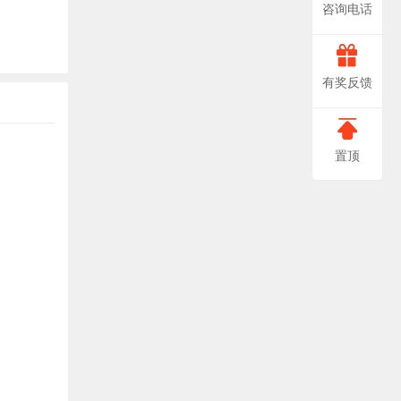
咨询电话
666-
非
有奖反馈
常
0888
感
置顶
谢
您
对
我
们
提