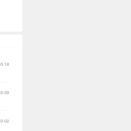
出
的
宝
贵
意
3-18
见
和
3-09
建
议
3-02