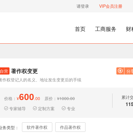
请登录
VIP会员注册
首页
工商服务
财
著作权变更
自营
分
著作权登记人的名义、地址发生变更后的手续
600
累计
价格：
¥
.00
原价：
¥1000.00
11
专家辅导
定制方案
专业
软件著作权
作品著作权
业务类型：