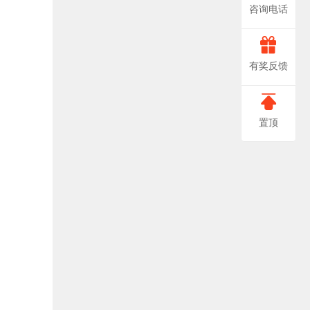
咨询电话
666-
非
有奖反馈
常
0888
感
置顶
谢
您
对
我
们
提