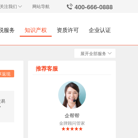
400-666-0888
关注我们
网站导航
税服务
知识产权
资质许可
企业认证
展开全部服务
推荐客服
享返现
交易
7
企帮帮
金牌顾问管家