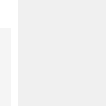
出
的
宝
贵
意
见
和
建
议