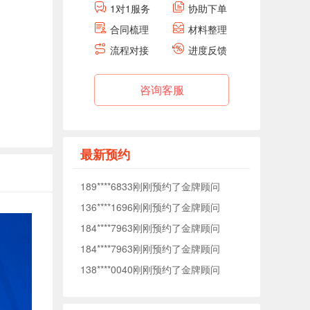
1对1服务
协助下单
184****7963刚刚预约了金牌顾问
合同梳理
材料整理
184****7963刚刚预约了金牌顾问
流程对接
进度反馈
138****0040刚刚预约了金牌顾问
176****5372刚刚预约了金牌顾问
咨询客服
177****1509刚刚预约了金牌顾问
153****7575刚刚预约了金牌顾问
153****3093刚刚预约了金牌顾问
最新预约
188****5627刚刚预约了金牌顾问
189****6833刚刚预约了金牌顾问
136****1696刚刚预约了金牌顾问
184****7963刚刚预约了金牌顾问
184****7963刚刚预约了金牌顾问
138****0040刚刚预约了金牌顾问
176****5372刚刚预约了金牌顾问