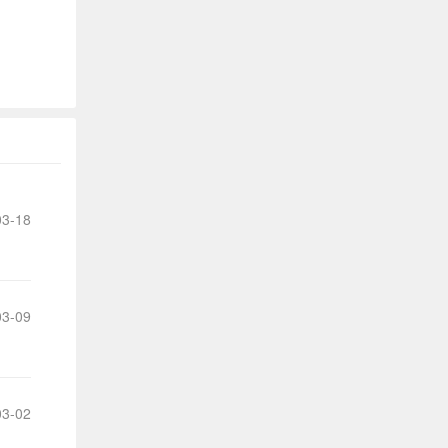
们
提
出
的
宝
3-18
贵
意
见
3-09
和
建
3-02
议