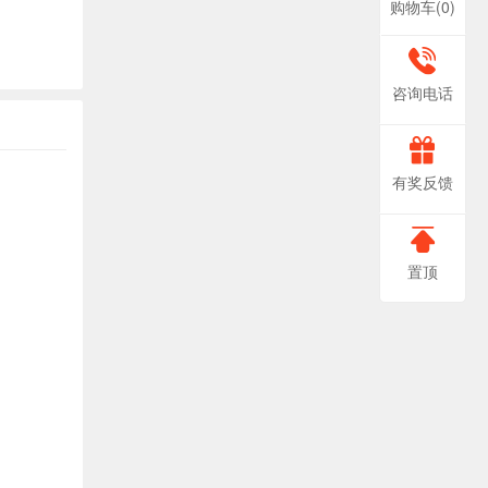
购物车(
0
)
400-
咨询电话
666-
非
有奖反馈
常
0888
感
置顶
谢
您
对
我