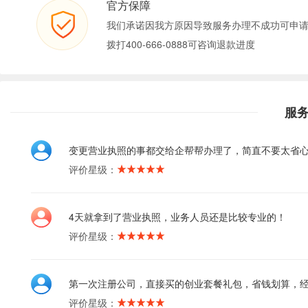
官方保障
我们承诺因我方原因导致服务办理不成功可申
拨打400-666-0888可咨询退款进度
服
变更营业执照的事都交给企帮帮办理了，简直不要太省
评价星级：
4天就拿到了营业执照，业务人员还是比较专业的！
评价星级：
第一次注册公司，直接买的创业套餐礼包，省钱划算，
评价星级：