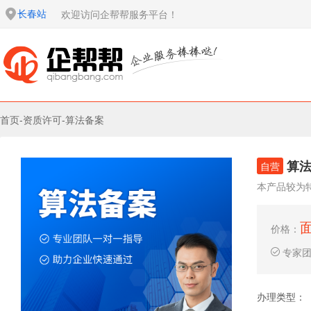
长春站
欢迎访问企帮帮服务平台！
首页
-
资质许可
-
算法备案
算
自营
本产品较为
价格：
专家
办理类型：