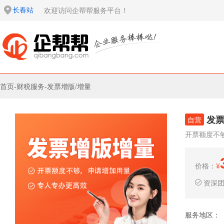
长春站
欢迎访问企帮帮服务平台！
首页
-
财税服务
-
发票增版/增量
发票
自营
开票额度不
价格：
¥
资深
服务地区：