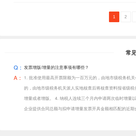
1
2
常
Q：
发票增版/增量的注意事项有哪些？
A：
1. 批准使用最高开票限额为一百万元的，由地市级税务机关
的，由地市级税务机关派人实地核查后将核查资料报省级税务
增量或者增版。 4. 纳税人连续三个月内申请两次临时增量
企业提供合同总额与拟申请增量发票开具金额相匹配的近期