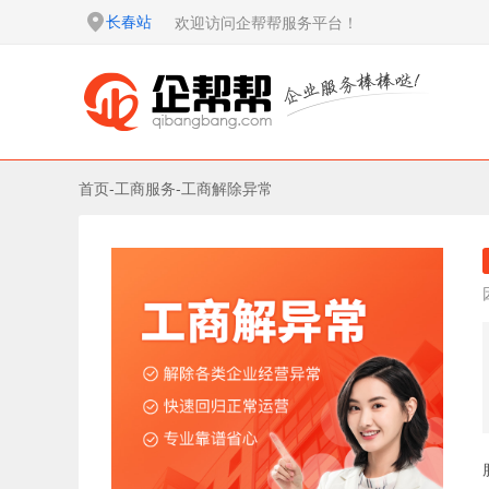
长春站
欢迎访问企帮帮服务平台！
首页
-
工商服务
-
工商解除异常