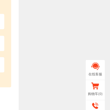
在线客服
购物车(
0
)
400-