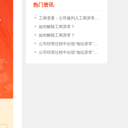
177****1509刚刚预约了金牌顾问
热门资讯
153****7575刚刚预约了金牌顾问
工商变更：公司被列入工商异常了怎么办？
153****3093刚刚预约了金牌顾问
如何解除工商异常？
188****5627刚刚预约了金牌顾问
如何解除工商异常？
189****6833刚刚预约了金牌顾问
公司经营过程中出现“地址异常”，该如何高效处理？
136****1696刚刚预约了金牌顾问
公司经营过程中出现“地址异常”，该如何高效处理？