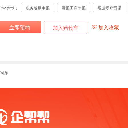
税务逾期申报
漏报工商年报
经营场所异常
异常类型：
立即预约
加入收藏
加入购物车
问题